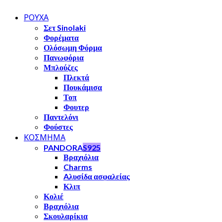
ΡΟΥΧΑ
Σετ Sinolaki
Φορέματα
Ολόσωμη Φόρμα
Πανωφόρια
Μπλούζες
Πλεκτά
Πουκάμισα
Τοπ
Φουτερ
Παντελόνι
Φούστες
ΚΟΣΜΗΜΑ
PANDORA
S925
Βραχιόλια
Charms
Aλυσίδα ασφαλείας
Κλιπ
Κολιέ
Βραχιόλια
Σκουλαρίκια