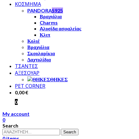
ΚΟΣΜΗΜΑ
PANDORA
S925
Βραχιόλια
Charms
Aλυσίδα ασφαλείας
Κλιπ
Κολιέ
Βραχιόλια
Σκουλαρίκια
Δαχτυλίδια
ΤΣΑΝΤΕΣ
ΑΞΕΣΟΥΑΡ
ΘΗΚΕΣ
PET CORNER
0,00
€
0
My account
0
Search
Search
0
items