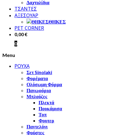
Δαχτυλίδια
ΤΣΑΝΤΕΣ
ΑΞΕΣΟΥΑΡ
ΘΗΚΕΣ
PET CORNER
0,00
€
0
Menu
ΡΟΥΧΑ
Σετ Sinolaki
Φορέματα
Ολόσωμη Φόρμα
Πανωφόρια
Μπλούζες
Πλεκτά
Πουκάμισα
Τοπ
Φουτερ
Παντελόνι
Φούστες